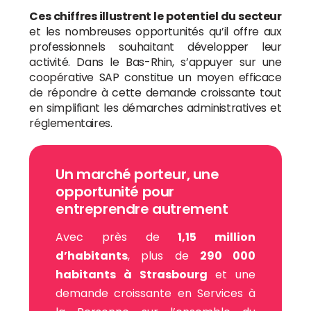
Ces chiffres illustrent le potentiel du secteur
et les nombreuses opportunités qu’il offre aux
professionnels souhaitant développer leur
activité. Dans le Bas-Rhin, s’appuyer sur une
coopérative SAP constitue un moyen efficace
de répondre à cette demande croissante tout
en simplifiant les démarches administratives et
réglementaires.
Un marché porteur, une
opportunité pour
entreprendre autrement
Avec près de
1,15 million
d’habitants
, plus de
290 000
habitants à Strasbourg
et une
demande croissante en Services à