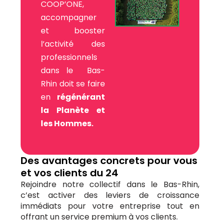
COOP’ONE,
accompagner
et booster
l’activité des
professionnels
dans le Bas-
Rhin doit se faire
en
régénérant
la Planète et
les Hommes.
Des avantages concrets pour vous
et vos clients du 24
Rejoindre notre collectif dans le Bas-Rhin,
c’est activer des leviers de croissance
immédiats pour votre entreprise tout en
offrant un service premium à vos clients.