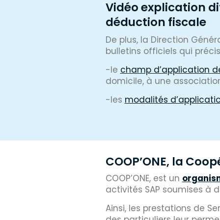
Vidéo explication di
déduction fiscale
De plus, la Direction Géné
bulletins officiels qui pré
-le
champ d’application de
domicile, à une associati
-les
modalités d’applicati
COOP’ONE, la Coopér
COOP’ONE, est un
organism
activités SAP soumises à d
Ainsi,
les prestations de Se
des particuliers leur
permet