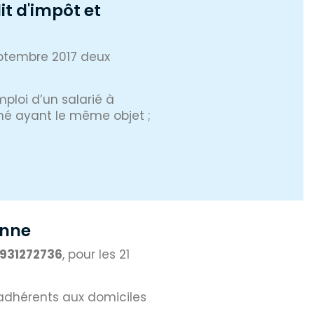
it d'impôt et
eptembre 2017 deux
mploi d’un salarié à
né ayant le même objet ;
onne
931272736
, pour les 21
 adhérents aux domiciles