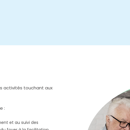
s activités touchant aux
e :
ent et au suivi des
du foyer à la facilitation