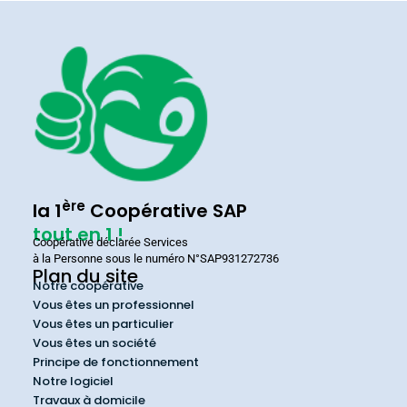
ère
la 1
Coopérative SAP
tout en 1 !
Coopérative déclarée Services
à la Personne sous le numéro N°SAP931272736
Plan du site
Notre coopérative
Vous êtes un professionnel
Vous êtes un particulier
Vous êtes un société
Principe de fonctionnement
Notre logiciel
Travaux à domicile