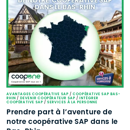
AVANTAGES COOPÉRATIVE SAP
/
COOPÉRATIVE SAP BAS-
RHIN
/
DEVENIR COOPÉRATEUR SAP
/
INTÉGRER
COOPÉRATIVE SAP
/
SERVICES À LA PERSONNE
Prendre part à l’aventure de
notre coopérative SAP dans le