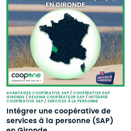
AVANTAGES COOPÉRATIVE SAP
/
COOPÉRATIVE SAP
GIRONDE
/
DEVENIR COOPÉRATEUR SAP
/
INTÉGRER
COOPÉRATIVE SAP
/
SERVICES À LA PERSONNE
Intégrer une coopérative de
services à la personne (SAP)
en Gironde