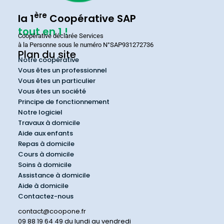
ère
la 1
Coopérative SAP
tout en 1 !
Coopérative déclarée Services
à la Personne sous le numéro N°SAP931272736
Plan du site
Notre coopérative
Vous êtes un professionnel
Vous êtes un particulier
Vous êtes un société
Principe de fonctionnement
Notre logiciel
Travaux à domicile
Aide aux enfants
Repas à domicile
Cours à domicile
Soins à domicile
Assistance à domicile
Aide à domicile
Contactez-nous
contact@coopone.fr
09 88 19 64 49 du lundi au vendredi