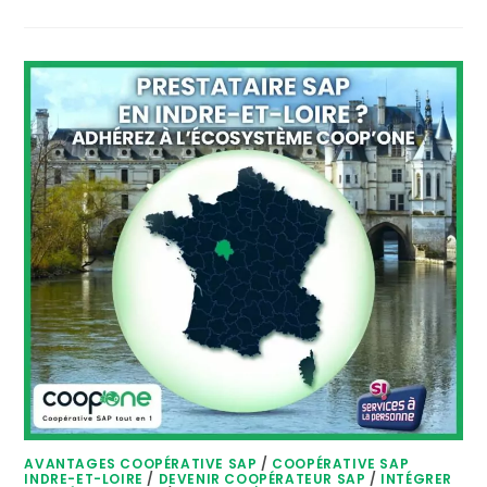
AVANTAGES COOPÉRATIVE SAP
/
COOPÉRATIVE SAP
INDRE-ET-LOIRE
/
DEVENIR COOPÉRATEUR SAP
/
INTÉGRER