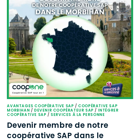
AVANTAGES COOPÉRATIVE SAP
/
COOPÉRATIVE SAP
MORBIHAN
/
DEVENIR COOPÉRATEUR SAP
/
INTÉGRER
COOPÉRATIVE SAP
/
SERVICES À LA PERSONNE
Devenir membre de notre
coopérative SAP dans le