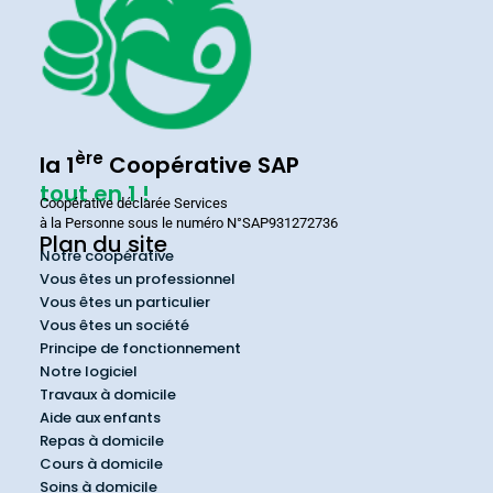
ère
la 1
Coopérative SAP
tout en 1 !
Coopérative déclarée Services
à la Personne sous le numéro N°SAP931272736
Plan du site
Notre coopérative
Vous êtes un professionnel
Vous êtes un particulier
Vous êtes un société
Principe de fonctionnement
Notre logiciel
Travaux à domicile
Aide aux enfants
Repas à domicile
Cours à domicile
Soins à domicile