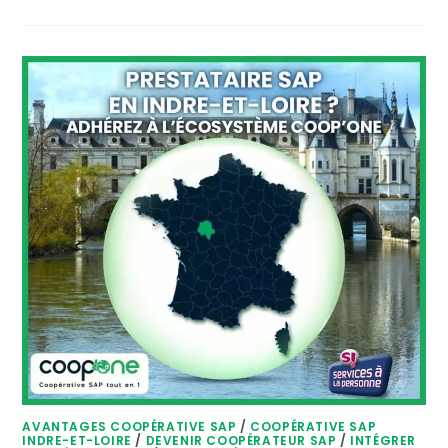
AVANTAGES COOPÉRATIVE SAP
/
COOPÉRATIVE SAP
INDRE-ET-LOIRE
/
DEVENIR COOPÉRATEUR SAP
/
INTÉGRER