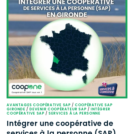
AVANTAGES COOPÉRATIVE SAP
/
COOPÉRATIVE SAP
GIRONDE
/
DEVENIR COOPÉRATEUR SAP
/
INTÉGRER
COOPÉRATIVE SAP
/
SERVICES À LA PERSONNE
Intégrer une coopérative de
services à la personne (SAP)