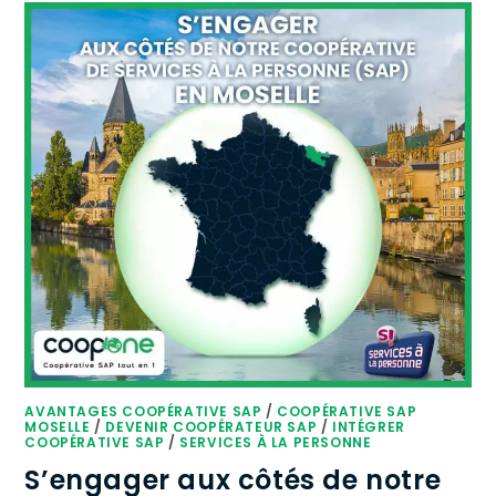
AVANTAGES COOPÉRATIVE SAP
/
COOPÉRATIVE SAP
MOSELLE
/
DEVENIR COOPÉRATEUR SAP
/
INTÉGRER
COOPÉRATIVE SAP
/
SERVICES À LA PERSONNE
S’engager aux côtés de notre