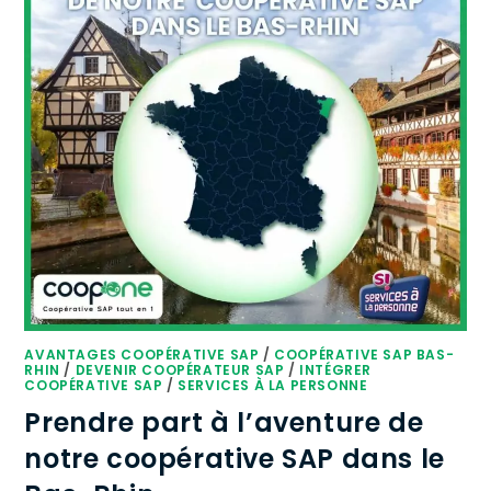
AVANTAGES COOPÉRATIVE SAP
/
COOPÉRATIVE SAP BAS-
RHIN
/
DEVENIR COOPÉRATEUR SAP
/
INTÉGRER
COOPÉRATIVE SAP
/
SERVICES À LA PERSONNE
Prendre part à l’aventure de
notre coopérative SAP dans le