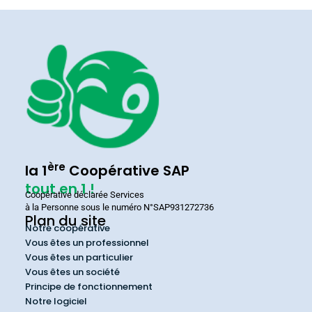
ère
la 1
Coopérative SAP
tout en 1 !
Coopérative déclarée Services
à la Personne sous le numéro N°SAP931272736
Plan du site
Notre coopérative
Vous êtes un professionnel
Vous êtes un particulier
Vous êtes un société
Principe de fonctionnement
Notre logiciel