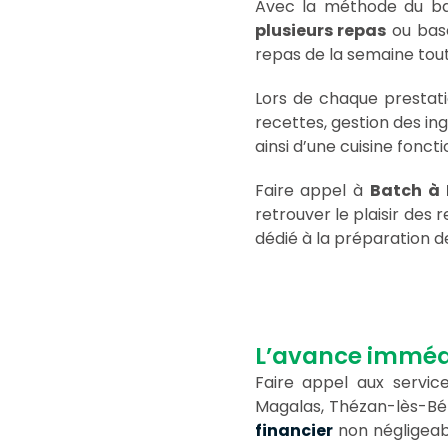
Avec la méthode du ba
plusieurs repas
ou base
repas de la semaine tout
Lors de chaque prestat
recettes, gestion des in
ainsi d’une cuisine fonct
Faire appel à
Batch à
retrouver le plaisir des
dédié à la préparation d
L’avance immédi
Faire appel aux servi
Magalas, Thézan-lès-Bézi
financier
non négligeabl