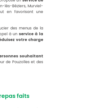
s propose un
service de
-lès-Béziers, Murviel-
tout en favorisant une
ucier des menus de la
appel à un
service à la
éduisez votre charge
ersonnes souhaitant
ur de Pouzolles et des
repas faits