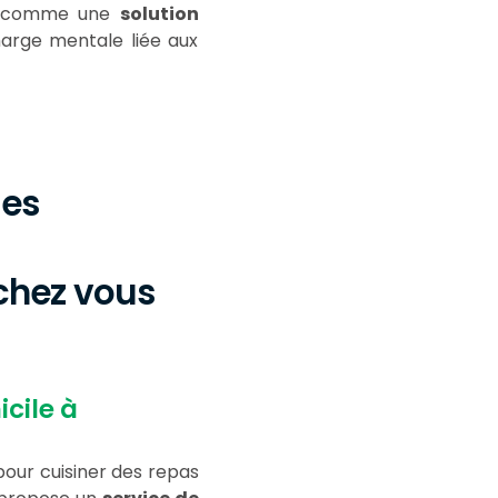
e comme une
solution
arge mentale liée aux
les
 chez vous
cile à
 pour cuisiner des repas