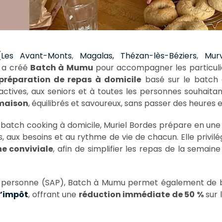
(
Les Avant-Monts
,
Magalas,
Thézan-lès-Béziers
,
Murv
a créé
Batch à Mumu
pour accompagner les particulie
préparation de repas à domicile
basé sur le batch c
actives, aux seniors et à toutes les personnes souhaitan
 maison
, équilibrés et savoureux, sans passer des heures e
atch cooking à domicile, Muriel Bordes prépare en une s
 aux besoins et au rythme de vie de chacun. Elle privil
ne conviviale
, afin de simplifier les repas de la semain
a personne (SAP), Batch à Mumu permet également de bé
d’impôt
, offrant une
réduction immédiate de 50 %
sur 