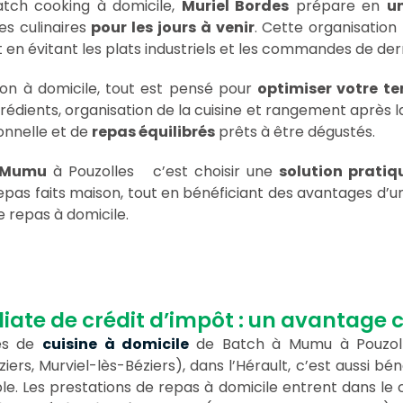
tch cooking à domicile,
Muriel Bordes
prépare en
un
s culinaires
pour les jours à venir
. Cette organisation
 en évitant les plats industriels et les commandes de der
ion à domicile, tout est pensé pour
optimiser votre t
grédients, organisation de la cuisine et rangement après l
ionnelle et de
repas équilibrés
prêts à être dégustés.
 Mumu
à Pouzolles c’est choisir une
solution pratiq
 repas faits maison, tout en bénéficiant des avantages d’u
e repas à domicile.
ate de crédit d’impôt : un avantage 
ces de
cuisine à domicile
de Batch à Mumu à Pouzoll
ers, Murviel-lès-Béziers), dans l’Hérault, c’est aussi bén
e. Les prestations de repas à domicile entrent dans le 