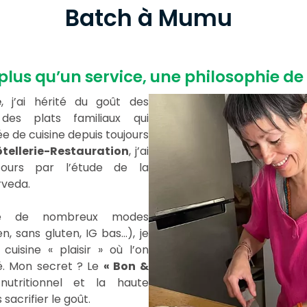
Batch à Mumu
lus qu’un service, une philosophie de 
e
, j’ai hérité du goût des
es plats familiaux qui
e de cuisine depuis toujours
tellerie-Restauration
, j’ai
ours par l’étude de la
rveda.
oré de nombreux modes
n, sans gluten, IG bas…), je
cuisine « plaisir » où l’on
é. Mon secret ? Le
« Bon &
 nutritionnel et la haute
 sacrifier le goût.