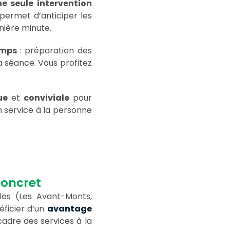
e seule intervention
 permet d’anticiper les
nière minute.
emps
: préparation des
a séance. Vous profitez
ue
et
conviviale
pour
n service à la personne
concret
es (Les Avant-Monts,
éficier d’un
avantage
cadre des services à la