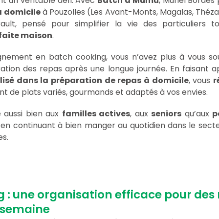
nt un véritable défi. Avec
Batch à Mumu
, Muriel Borde
à domicile
à Pouzolles (Les Avant-Monts, Magalas, Thézan
rault, pensé pour simplifier la vie des particuliers 
faite maison
.
ement en batch cooking, vous n’avez plus à vous so
ation des repas après une longue journée. En faisant 
lisé dans la préparation de repas à domicile
, vous
r
nt de plats variés, gourmands et adaptés à vos envies.
e aussi bien aux
familles actives
, aux
seniors
qu’aux
p
en continuant à bien manger au quotidien dans le secte
s.
 : une organisation efficace pour des 
 semaine