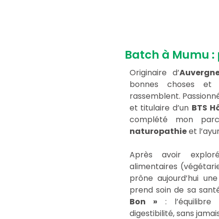
Batch à Mumu : p
Originaire d’
Auvergn
bonnes choses et d
rassemblent. Passionné
et titulaire d’un
BTS Hô
complété mon parc
naturopathie
et l’ayu
Après avoir expl
alimentaires (végétarie
prône aujourd’hui une 
prend soin de sa sant
Bon »
: l’équilibre
digestibilité, sans jamais