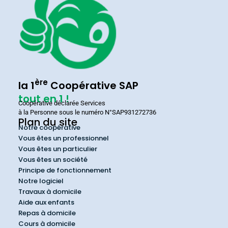
ère
la 1
Coopérative SAP
tout en 1 !
Coopérative déclarée Services
à la Personne sous le numéro N°SAP931272736
Plan du site
Notre coopérative
Vous êtes un professionnel
Vous êtes un particulier
Vous êtes un société
Principe de fonctionnement
Notre logiciel
Travaux à domicile
Aide aux enfants
Repas à domicile
Cours à domicile