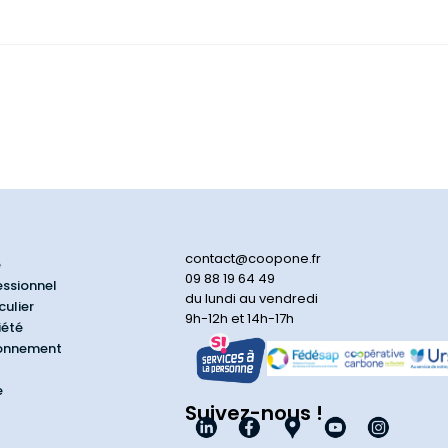
contact@coopone.fr
e
09 88 19 64 49
essionnel
du lundi au vendredi
culier
9h-12h et 14h-17h
iété
ionnement
e
Suivez-nous !