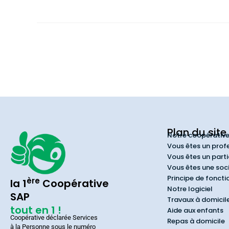
Plan du site
Notre coopérativ
Vous êtes un prof
Vous êtes un parti
Vous êtes une soc
Principe de fonct
ère
la 1
Coopérative
Notre logiciel
SAP
Travaux à domicil
tout en 1 !
Aide aux enfants
Coopérative déclarée Services
Repas à domicile
à la Personne sous le numéro