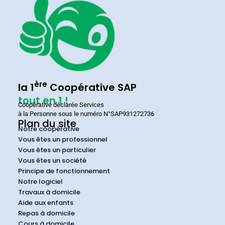
ère
la 1
Coopérative SAP
tout en 1 !
Coopérative déclarée Services
à la Personne sous le numéro N°SAP931272736
Plan du site
Notre coopérative
Vous êtes un professionnel
Vous êtes un particulier
Vous êtes un société
Principe de fonctionnement
Notre logiciel
Travaux à domicile
Aide aux enfants
Repas à domicile
Cours à domicile