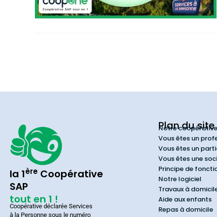
Plan du site
Notre coopérativ
Vous êtes un prof
Vous êtes un parti
Vous êtes une soc
Principe de fonct
ère
la 1
Coopérative
Notre logiciel
SAP
Travaux à domicil
tout en 1 !
Aide aux enfants
Coopérative déclarée Services
Repas à domicile
à la Personne sous le numéro