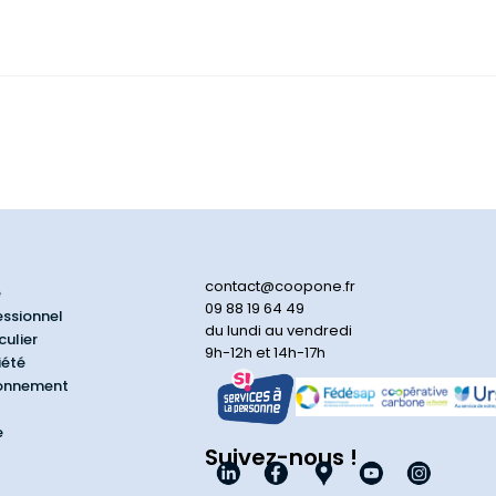
contact@coopone.fr
e
09 88 19 64 49
essionnel
du lundi au vendredi
culier
9h-12h et 14h-17h
iété
ionnement
e
Suivez-nous !