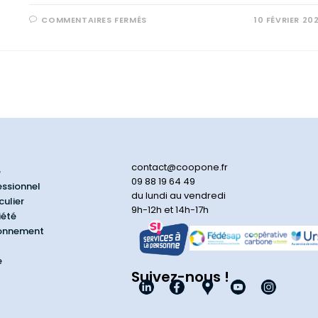
COMMENTAIRES FERMÉS
10 FÉVRIER 20
contact@coopone.fr
e
09 88 19 64 49
essionnel
du lundi au vendredi
culier
9h-12h et 14h-17h
iété
ionnement
e
Suivez-nous !