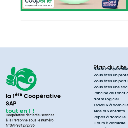
Plan du site
Notre coopérativ
Vous êtes un prof
Vous êtes un parti
Vous êtes une soc
Principe de fonct
ère
la 1
Coopérative
Notre logiciel
SAP
Travaux à domicil
tout en 1 !
Aide aux enfants
Coopérative déclarée Services
Repas à domicile
à la Personne sous le numéro
Cours à domicile
N°SAP931272736