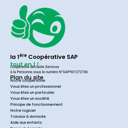
ère
la 1
Coopérative SAP
tout en 1 !
Coopérative déclarée Services
à la Personne sous le numéro N°SAP931272736
Plan du site
Notre coopérative
Vous êtes un professionnel
Vous êtes un particulier
Vous êtes un société
Principe de fonctionnement
Notre logiciel
Travaux à domicile
Aide aux enfants