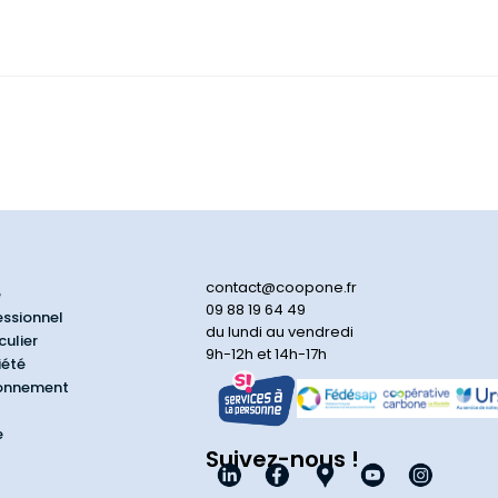
contact@coopone.fr
e
09 88 19 64 49
essionnel
du lundi au vendredi
culier
9h-12h et 14h-17h
iété
ionnement
e
Suivez-nous !