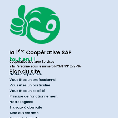
ère
la 1
Coopérative SAP
tout en 1 !
Coopérative déclarée Services
à la Personne sous le numéro N°SAP931272736
Plan du site
Notre coopérative
Vous êtes un professionnel
Vous êtes un particulier
Vous êtes un société
Principe de fonctionnement
Notre logiciel
Travaux à domicile
Aide aux enfants