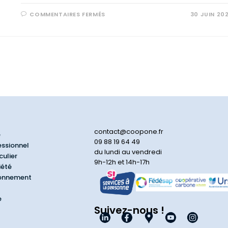
COMMENTAIRES FERMÉS
30 JUIN 20
contact@coopone.fr
e
09 88 19 64 49
essionnel
du lundi au vendredi
culier
9h-12h et 14h-17h
iété
ionnement
e
Suivez-nous !