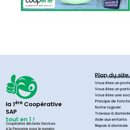
Plan du site
Notre coopérativ
Vous êtes un prof
Vous êtes un parti
Vous êtes une soc
Principe de fonct
ère
la 1
Coopérative
Notre logiciel
SAP
Travaux à domicil
tout en 1 !
Aide aux enfants
Coopérative déclarée Services
Repas à domicile
à la Personne sous le numéro