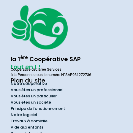
ère
la 1
Coopérative SAP
tout en 1 !
Coopérative déclarée Services
à la Personne sous le numéro N°SAP931272736
Plan du site
Notre coopérative
Vous êtes un professionnel
Vous êtes un particulier
Vous êtes un société
Principe de fonctionnement
Notre logiciel
Travaux à domicile
Aide aux enfants