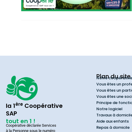
Plan du site
Notre coopérativ
Vous êtes un prof
Vous êtes un parti
Vous êtes une soc
Principe de fonct
ère
la 1
Coopérative
Notre logiciel
SAP
Travaux à domicil
tout en 1 !
Aide aux enfants
Coopérative déclarée Services
Repas à domicile
à la Personne sous le numéro