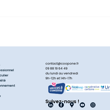
contact@coopone.fr
e
09 88 19 64 49
essionnel
du lundi au vendredi
culier
9h-12h et 14h-17h
iété
ionnement
e
Suivez-nous !