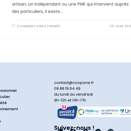
artisan, un indépendant ou une PME qui intervient auprès
des particuliers, il existe…
COMMENTAIRES FERMÉS
23 JUIN 20
contact@coopone.fr
e
09 88 19 64 49
essionnel
du lundi au vendredi
culier
9h-12h et 14h-17h
iété
ionnement
e
Suivez-nous !