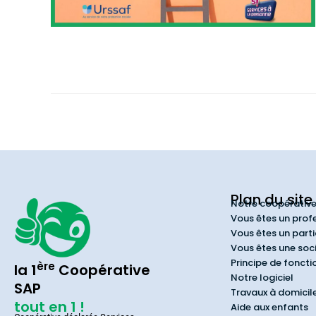
Plan du site
Notre coopérativ
Vous êtes un prof
Vous êtes un parti
Vous êtes une soc
Principe de fonct
ère
la 1
Coopérative
Notre logiciel
SAP
Travaux à domicil
tout en 1 !
Aide aux enfants