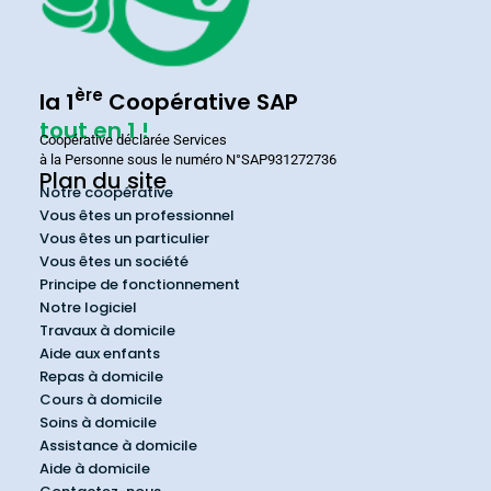
ère
la 1
Coopérative SAP
tout en 1 !
Coopérative déclarée Services
à la Personne sous le numéro N°SAP931272736
Plan du site
Notre coopérative
Vous êtes un professionnel
Vous êtes un particulier
Vous êtes un société
Principe de fonctionnement
Notre logiciel
Travaux à domicile
Aide aux enfants
Repas à domicile
Cours à domicile
Soins à domicile
Assistance à domicile
Aide à domicile