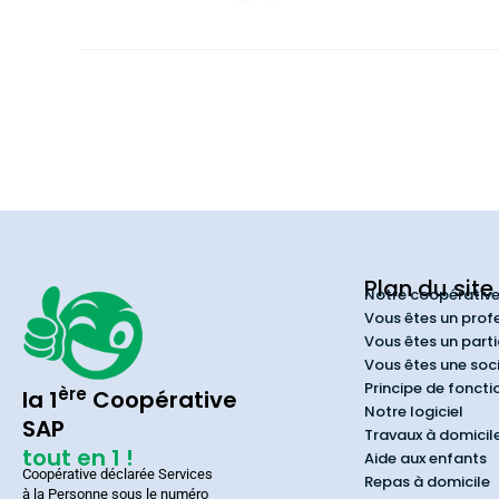
Plan du site
Notre coopérativ
Vous êtes un prof
Vous êtes un parti
Vous êtes une soc
Principe de fonct
ère
la 1
Coopérative
Notre logiciel
SAP
Travaux à domicil
tout en 1 !
Aide aux enfants
Coopérative déclarée Services
Repas à domicile
à la Personne sous le numéro