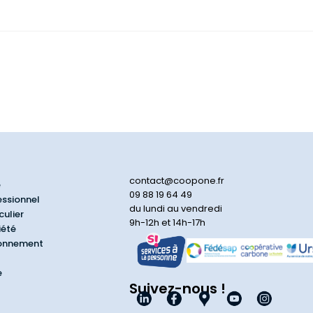
contact@coopone.fr
e
09 88 19 64 49
essionnel
du lundi au vendredi
culier
9h-12h et 14h-17h
iété
ionnement
e
Suivez-nous !