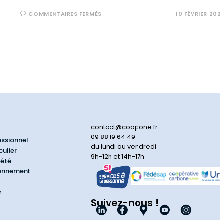
COMMENTAIRES FERMÉS
10 FÉVRIER 20
contact@coopone.fr
e
09 88 19 64 49
essionnel
du lundi au vendredi
culier
9h-12h et 14h-17h
iété
ionnement
e
Suivez-nous !