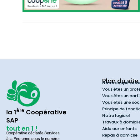
Plan du site
Notre coopérativ
Vous êtes un prof
Vous êtes un parti
Vous êtes une soc
Principe de fonct
ère
la 1
Coopérative
Notre logiciel
SAP
Travaux à domicil
tout en 1 !
Aide aux enfants
Coopérative déclarée Services
Repas à domicile
à la Personne sous le numéro