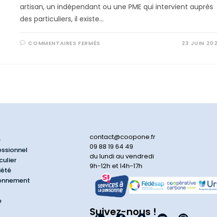
artisan, un indépendant ou une PME qui intervient auprès
des particuliers, il existe…
COMMENTAIRES FERMÉS
23 JUIN 20
contact@coopone.fr
e
09 88 19 64 49
essionnel
du lundi au vendredi
culier
9h-12h et 14h-17h
iété
ionnement
e
Suivez-nous !