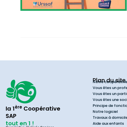
Plan du site
Notre coopérativ
Vous êtes un prof
Vous êtes un parti
Vous êtes une soc
Principe de fonct
ère
la 1
Coopérative
Notre logiciel
SAP
Travaux à domicil
tout en 1 !
Aide aux enfants