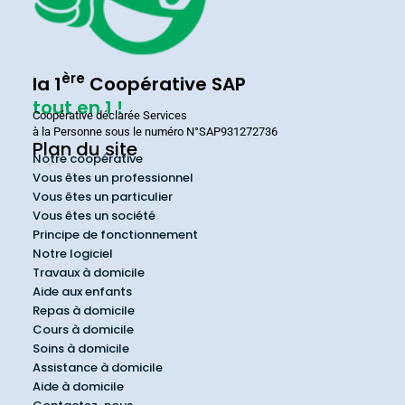
ère
la 1
Coopérative SAP
tout en 1 !
Coopérative déclarée Services
à la Personne sous le numéro N°SAP931272736
Plan du site
Notre coopérative
Vous êtes un professionnel
Vous êtes un particulier
Vous êtes un société
Principe de fonctionnement
Notre logiciel
Travaux à domicile
Aide aux enfants
Repas à domicile
Cours à domicile
Soins à domicile
Assistance à domicile
Aide à domicile