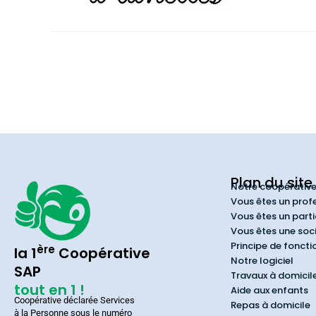
Plan du site
Notre coopérativ
Vous êtes un prof
Vous êtes un parti
Vous êtes une soc
Principe de fonct
ère
la 1
Coopérative
Notre logiciel
SAP
Travaux à domicil
tout en 1 !
Aide aux enfants
Coopérative déclarée Services
Repas à domicile
à la Personne sous le numéro