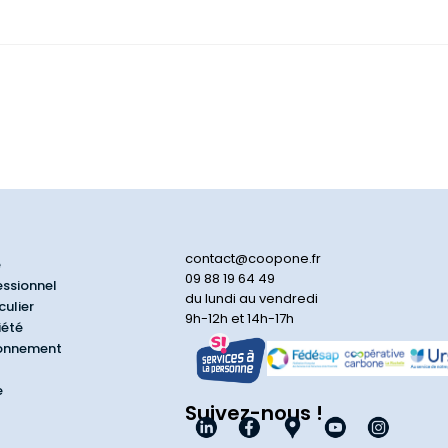
contact@coopone.fr
e
09 88 19 64 49
essionnel
du lundi au vendredi
culier
9h-12h et 14h-17h
iété
ionnement
e
Suivez-nous !