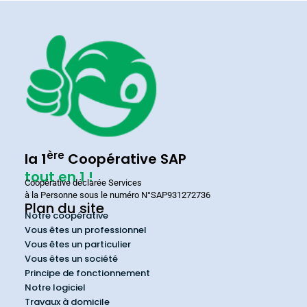
ère
la 1
Coopérative SAP
tout en 1 !
Coopérative déclarée Services
à la Personne sous le numéro N°SAP931272736
Plan du site
Notre coopérative
Vous êtes un professionnel
Vous êtes un particulier
Vous êtes un société
Principe de fonctionnement
Notre logiciel
Travaux à domicile