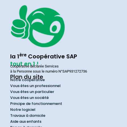
ère
la 1
Coopérative SAP
tout en 1 !
Coopérative déclarée Services
à la Personne sous le numéro N°SAP931272736
Plan du site
Notre coopérative
Vous êtes un professionnel
Vous êtes un particulier
Vous êtes un société
Principe de fonctionnement
Notre logiciel
Travaux à domicile
Aide aux enfants