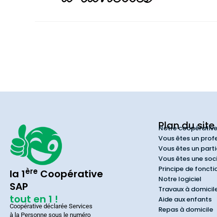
Plan du site
Notre coopérativ
Vous êtes un prof
Vous êtes un parti
Vous êtes une soc
Principe de fonct
ère
la 1
Coopérative
Notre logiciel
SAP
Travaux à domicil
tout en 1 !
Aide aux enfants
Coopérative déclarée Services
Repas à domicile
à la Personne sous le numéro