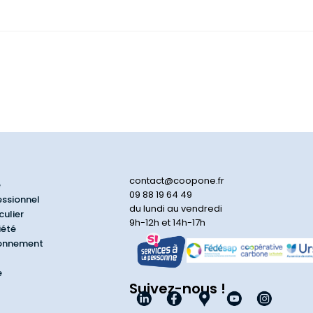
contact@coopone.fr
e
09 88 19 64 49
essionnel
du lundi au vendredi
culier
9h-12h et 14h-17h
iété
ionnement
e
Suivez-nous !