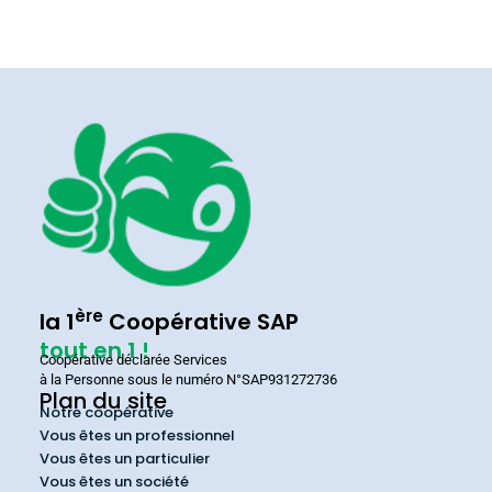
ère
la 1
Coopérative SAP
tout en 1 !
Coopérative déclarée Services
à la Personne sous le numéro N°SAP931272736
Plan du site
Notre coopérative
Vous êtes un professionnel
Vous êtes un particulier
Vous êtes un société