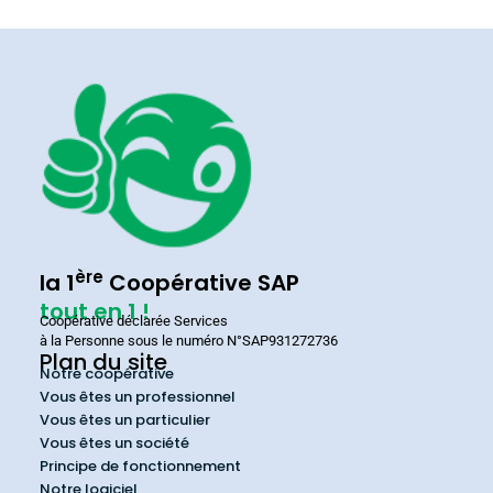
ère
la 1
Coopérative SAP
tout en 1 !
Coopérative déclarée Services
à la Personne sous le numéro N°SAP931272736
Plan du site
Notre coopérative
Vous êtes un professionnel
Vous êtes un particulier
Vous êtes un société
Principe de fonctionnement
Notre logiciel