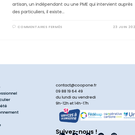
artisan, un indépendant ou une PME qui intervient auprès
des particuliers, il existe…
COMMENTAIRES FERMÉS
23 JUIN 20
contact@coopone.fr
e
09 88 19 64 49
essionnel
du lundi au vendredi
culier
9h-12h et 14h-17h
iété
ionnement
e
Suivez-nous !