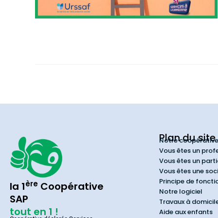
Plan du site
Notre coopérativ
Vous êtes un prof
Vous êtes un parti
Vous êtes une soc
Principe de fonct
ère
la 1
Coopérative
Notre logiciel
SAP
Travaux à domicil
tout en 1 !
Aide aux enfants