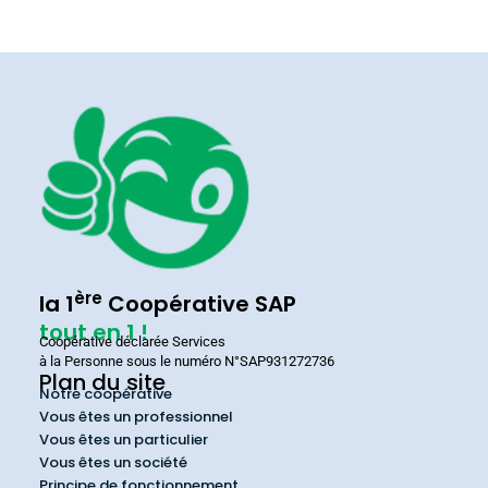
ère
la 1
Coopérative SAP
tout en 1 !
Coopérative déclarée Services
à la Personne sous le numéro N°SAP931272736
Plan du site
Notre coopérative
Vous êtes un professionnel
Vous êtes un particulier
Vous êtes un société
Principe de fonctionnement