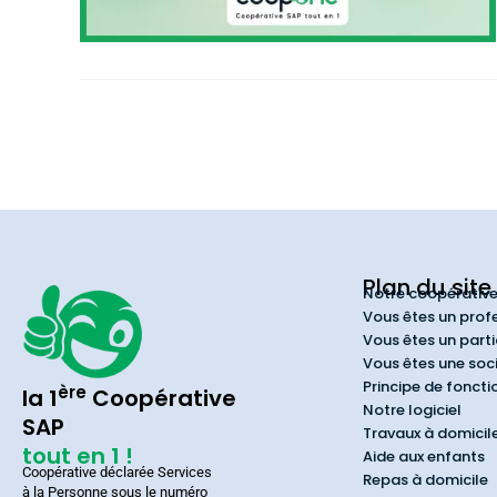
Plan du site
Notre coopérativ
Vous êtes un prof
Vous êtes un parti
Vous êtes une soc
Principe de fonct
ère
la 1
Coopérative
Notre logiciel
SAP
Travaux à domicil
tout en 1 !
Aide aux enfants
Coopérative déclarée Services
Repas à domicile
à la Personne sous le numéro