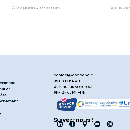
COMMENTAIRES FERMÉS
4 JUIN 20
contact@coopone.fr
e
09 88 19 64 49
essionnel
du lundi au vendredi
culier
9h-12h et 14h-17h
iété
ionnement
e
Suivez-nous !