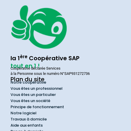
ère
la 1
Coopérative SAP
tout en 1 !
Coopérative déclarée Services
à la Personne sous le numéro N°SAP931272736
Plan du site
Notre coopérative
Vous êtes un professionnel
Vous êtes un particulier
Vous êtes un société
Principe de fonctionnement
Notre logiciel
Travaux à domicile
Aide aux enfants