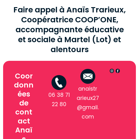
Faire appel à Anaïs Trarieux,
Coopératrice COOP’ONE,
accompagnante éducative
et sociale à Martel (Lot) et
alentours
Coor
donn
anaistr
ées
06 38 71
arieux27
de
22 80
@gmail.
cont
com
act
Anaï
s