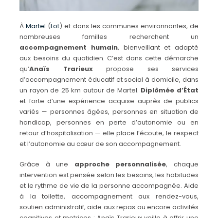
À
Martel
(
Lot
) et dans les communes environnantes, de
nombreuses familles recherchent un
accompagnement humain
, bienveillant et adapté
aux besoins du quotidien. C’est dans cette démarche
qu’
Anaïs Trarieux
propose ses services
d’accompagnement éducatif et social à domicile, dans
un rayon de 25 km autour de Martel.
Diplômée d’État
et forte d’une expérience acquise auprès de publics
variés — personnes âgées, personnes en situation de
handicap, personnes en perte d’autonomie ou en
retour d’hospitalisation — elle place l’écoute, le respect
et l’autonomie au cœur de son accompagnement.
Grâce à une
approche personnalisée
, chaque
intervention est pensée selon les besoins, les habitudes
et le rythme de vie de la personne accompagnée. Aide
à la toilette, accompagnement aux rendez-vous,
soutien administratif, aide aux repas ou encore activités
cognitives et motrices :
Anaïs Trarieux
veille à offrir une